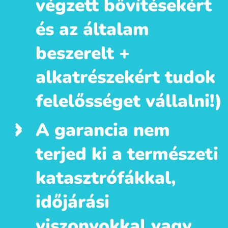
végzett bővítésekért
és az általam
beszerelt +
alkatrészekért tudok
felelősséget vállalni!)
A garancia nem
terjed ki a természeti
katasztrófákkal,
időjárási
viszonyokkal vagy