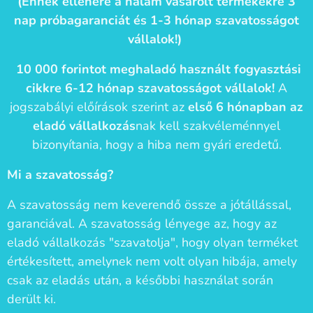
(Ennek ellenére a nálam vásárolt termékekre 3
nap próbagaranciát és 1-3 hónap szavatosságot
vállalok!)
10 000 forintot meghaladó használt fogyasztási
cikkre 6-12 hónap szavatosságot vállalok!
A
jogszabályi előírások szerint az
első 6 hónapban az
eladó vállalkozás
nak kell szakvéleménnyel
bizonyítania, hogy a hiba nem gyári eredetű.
Mi a szavatosság?
A szavatosság nem keverendő össze a jótállással,
garanciával. A szavatosság lényege az, hogy az
eladó vállalkozás "szavatolja", hogy olyan terméket
értékesített, amelynek nem volt olyan hibája, amely
csak az eladás után, a későbbi használat során
derült ki.