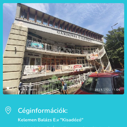
Céginformációk:
Kelemen Balázs E.v "Kisadózó"