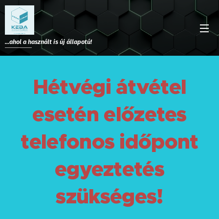
...ahol a használt is új állapotú!
H
étvégi átvétel
esetén előzetes
telefonos időpont
egyeztetés
szükséges!