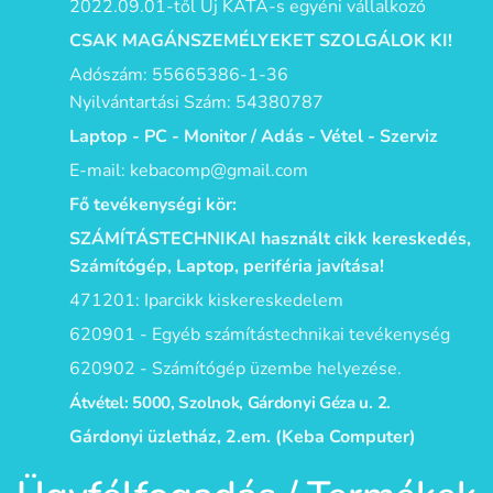
2022.09.01-től Új KATA-s egyéni vállalkozó
CSAK MAGÁNSZEMÉLYEKET SZOLGÁLOK KI!
Adószám: 55665386-1-36
Nyilvántartási Szám: 54380787
Laptop - PC - Monitor / Adás - Vétel - Szerviz
E-mail: kebacomp@gmail.com
Fő tevékenységi kör:
SZÁMÍTÁSTECHNIKAI használt cikk kereskedés,
Számítógép, Laptop, periféria javítása!
471201: Iparcikk kiskereskedelem
620901 - Egyéb számítástechnikai tevékenység
620902 - Számítógép üzembe helyezése.
Átvétel: 5000, Szolnok, Gárdonyi Géza u. 2.
Gárdonyi üzletház, 2.em. (Keba Computer)