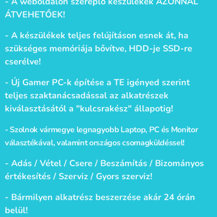
- A weboldalon szereplő készülékek AZONNAL
ÁTVEHETŐEK!
- A készülékek teljes felújításon esnek át, ha
szükséges memóriája bővítve, HDD-je SSD-re
cserélve!
- Új Gamer PC-k építése a TE igényed szerint
teljes szaktanácsadással az alkatrészek
kiválasztásától a "kulcsrakész" állapotig!
- Szolnok vármegye legnagyobb Laptop, PC és Monitor
választékával, valamint országos csomagküldéssel!
- Adás / Vétel / Csere / Beszámítás / Bizományos
értékesítés / Szerviz / Gyors szerviz!
-
Bármilyen alkatrész beszerzése akár 24 órán
belül!