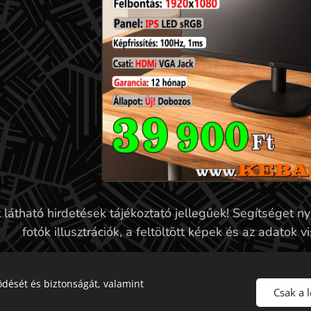
t látható hirdetések tájékoztató jellegűek! Segítséget 
fotók illusztrációk, a feltöltött képek és az adatok
Használt Monitorokhoz 220V tápká
dését és biztonságát, valamint
Csak a 