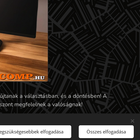
nyújtanak a választásban, és a döntésben! A
 viszont megfelelnek a valóságnak!
bel nem tartozék!
legszükségesebbek elfogadása
Összes elfogadása