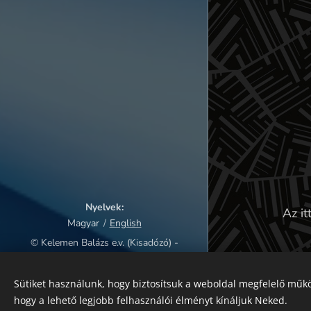
Nyelvek
Az it
Magyar
English
© Kelemen Balázs e.v. (Kisadózó) -
Bemutatóterem: 5000 Szolnok,
Gárdonyi Géza út 2. üzletház
Sütiket használunk, hogy biztosítsuk a weboldal megfelelő műkö
Az oldalt a
Webnode
működteti
hogy a lehető legjobb felhasználói élményt kínáljuk Neked.